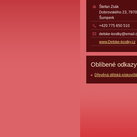
Štefan Zsák
Dobrovského 23, 787
Šumperk
+420 775 650 510
detske-kostky@email.
www.Detske-kostky.cz
Oblíbené odkazy
Dřevěná dětská pískovišt