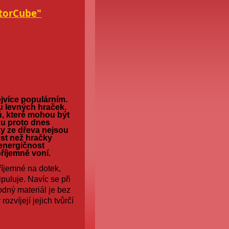
torCube"
ejvíce populárním.
u levných hraček.
ů, které mohou být
ou proto dnes
y ze dřeva nejsou
ost než hračky
 energičnost
říjemně voní.
říjemné na dotek,
puluje. Navíc se při
dný materiál je bez
ozvíjejí jejich tvůrčí