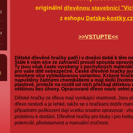
originální
"Vic
dřevěnou stavebnicí
01
z eshopu
Detske-kostky.cz
cz
>>VSTUPTE<<
Dětské dřevěné hračky patří i v dnešní době k těm n
Stále k nám sice ze zahraničí proudí spousta opravd
Ty jsou však často vyrobeny z pochybných materiál
pro vaše dítě nebezpečné. České dřevěné hračky js
ě
mnohem více vyhledávanou variantou. Krásné hračk
napuštěny žádnými chemikáliemi a mají delší životn
plastové, protože na rozdíl od nich přečkají dětskou
většinou bez úhony. Opracované dřevo navíc velmi p
Dětské hračky ze dřeva mají vynikající vlastnosti. Jsou p
dřevo nestudí a je lehké, takže se s hračkami dobře mani
případném poškození dají vcelku snadno opravovat - vho
problému k dostání. Dřevěné hračky pro kluky i pro holky r
potenciál, představivost a manuální zručnost
.